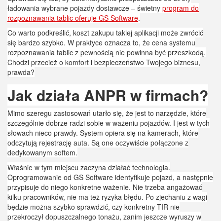
ładowania wybrane pojazdy dostawcze – świetny
program do
rozpoznawania tablic oferuje GS Software
.
Co warto podkreślić, koszt zakupu takiej aplikacji może zwrócić
się bardzo szybko. W praktyce oznacza to, że cena systemu
rozpoznawania tablic z pewnością nie powinna być przeszkodą.
Chodzi przecież o komfort i bezpieczeństwo Twojego biznesu,
prawda?
Jak działa ANPR w firmach?
Mimo szeregu zastosowań utarło się, że jest to narzędzie, które
szczególnie dobrze radzi sobie w ważeniu pojazdów. I jest w tych
słowach nieco prawdy. System opiera się na kamerach, które
odczytują rejestrację auta. Są one oczywiście połączone z
dedykowanym softem.
Właśnie w tym miejscu zaczyna działać technologia.
Oprogramowanie od GS Software identyfikuje pojazd, a następnie
przypisuje do niego konkretne ważenie. Nie trzeba angażować
kilku pracowników, nie ma też ryzyka błędu. Po zjechaniu z wagi
będzie można szybko sprawdzić, czy konkretny TIR nie
przekroczył dopuszczalnego tonażu, zanim jeszcze wyruszy w