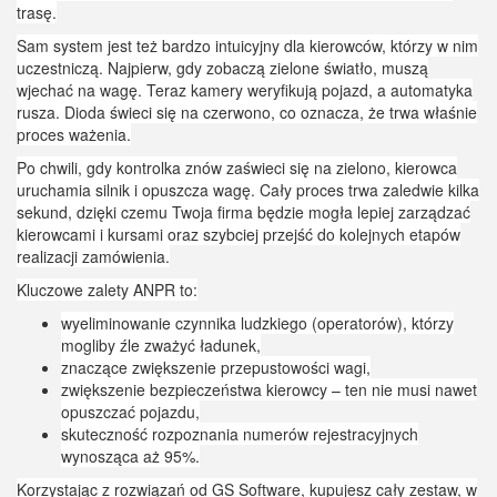
trasę.
Sam system jest też bardzo intuicyjny dla kierowców, którzy w nim
uczestniczą. Najpierw, gdy zobaczą zielone światło, muszą
wjechać na wagę. Teraz kamery weryfikują pojazd, a automatyka
rusza. Dioda świeci się na czerwono, co oznacza, że trwa właśnie
proces ważenia.
Po chwili, gdy kontrolka znów zaświeci się na zielono, kierowca
uruchamia silnik i opuszcza wagę. Cały proces trwa zaledwie kilka
sekund, dzięki czemu Twoja firma będzie mogła lepiej zarządzać
kierowcami i kursami oraz szybciej przejść do kolejnych etapów
realizacji zamówienia.
Kluczowe zalety ANPR to:
wyeliminowanie czynnika ludzkiego (operatorów), którzy
mogliby źle zważyć ładunek,
znaczące zwiększenie przepustowości wagi,
zwiększenie bezpieczeństwa kierowcy – ten nie musi nawet
opuszczać pojazdu,
skuteczność rozpoznania numerów rejestracyjnych
wynosząca aż 95%.
Korzystając z rozwiązań od GS Software, kupujesz cały zestaw, w