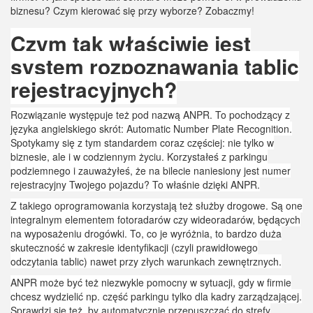
biznesu? Czym kierować się przy wyborze? Zobaczmy!
Czym tak właściwie jest
system rozpoznawania tablic
rejestracyjnych?
Rozwiązanie występuje też pod nazwą ANPR. To pochodzący z
języka angielskiego skrót: Automatic Number Plate Recognition.
Spotykamy się z tym standardem coraz częściej: nie tylko w
biznesie, ale i w codziennym życiu. Korzystałeś z parkingu
podziemnego i zauważyłeś, że na bilecie naniesiony jest numer
rejestracyjny Twojego pojazdu? To właśnie dzięki ANPR.
Z takiego oprogramowania korzystają też służby drogowe. Są one
integralnym elementem fotoradarów czy wideoradarów, będących
na wyposażeniu drogówki. To, co je wyróżnia, to bardzo duża
skuteczność w zakresie identyfikacji (czyli prawidłowego
odczytania tablic) nawet przy złych warunkach zewnętrznych.
ANPR może być też niezwykle pomocny w sytuacji, gdy w firmie
chcesz wydzielić np. część parkingu tylko dla kadry zarządzającej.
Sprawdzi się też, by automatycznie przepuszczać do strefy