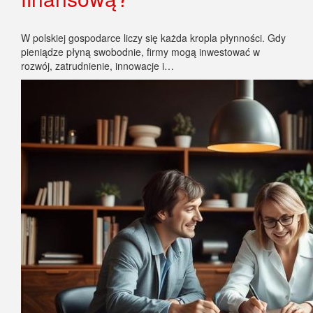
W polskiej gospodarce liczy się każda kropla płynności. Gdy
pieniądze płyną swobodnie, firmy mogą inwestować w
rozwój, zatrudnienie, innowacje i…