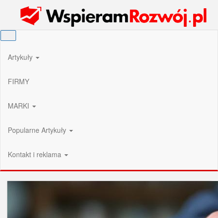
Przejdź
Wspieram Rozwój PL
do
treści
Artykuły
FIRMY
MARKI
Popularne Artykuły
Kontakt i reklama