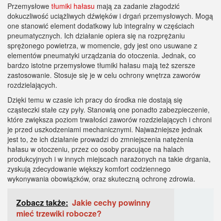
Przemysłowe
tłumiki hałasu
mają za zadanie złagodzić
dokuczliwość uciążliwych dźwięków i drgań przemysłowych. Mogą
one stanowić element dodatkowy lub integralny w częściach
pneumatycznych. Ich działanie opiera się na rozprężaniu
sprężonego powietrza, w momencie, gdy jest ono usuwane z
elementów pneumatyki urządzania do otoczenia. Jednak, co
bardzo istotne przemysłowe tłumiki hałasu mają też szersze
zastosowanie. Stosuje się je w celu ochrony wnętrza zaworów
rozdzielających.
Dzięki temu w czasie ich pracy do środka nie dostają się
cząsteczki stałe czy pyły. Stanowią one ponadto zabezpieczenie,
które zwiększa poziom trwałości zaworów rozdzielających i chroni
je przed uszkodzeniami mechanicznymi. Najważniejsze jednak
jest to, że ich działanie prowadzi do zmniejszenia natężenia
hałasu w otoczeniu, przez co osoby pracujące na halach
produkcyjnych i w innych miejscach narażonych na takie drgania,
zyskują zdecydowanie większy komfort codziennego
wykonywania obowiązków, oraz skuteczną ochronę zdrowia.
Zobacz także:
Jakie cechy powinny
mieć trzewiki robocze?