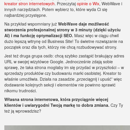
kreator stron internetowych
. Przeczytaj
opinie o Wix
, WebWave i
innych narzędziach. Potem wybierz to, które wyda Ci się
najbardziej przystępne.
Na przykład wspomniany już
WebWave daje możliwość
stworzenia profesjonalnej strony w 3 minuty (dzięki użyciu
AI) i ma funkcję optymalizacji SEO.
Masz więc w ciągu chwil
dużo lepszą witrynę od Business Site! To świetne rozwiązanie na
początek oraz dla tych, którzy nie chcą rozbudowywać strony.
Jest też druga grupa osób: chcą szybko zastąpić brakujący adres
URL w swojej wizytówce Google. Jednocześnie zdają sobie
sprawę, że taka strona mogłaby im się przydać w przyszłości – w
sprzedaży produktów czy budowaniu marki osobistej. Kreator to
właśnie umożliwia. Działa na zasadzie „przeciągnij i upuść” więc
dodawanie kolejnych sekcji i elementów nie powinno sprawić
nikomu trudności.
Własna strona internetowa, która przyciągnie więcej
klientów i uwiarygodni Twoją markę to dobra zmiana.
Czy Ty
też ją wprowadzisz?