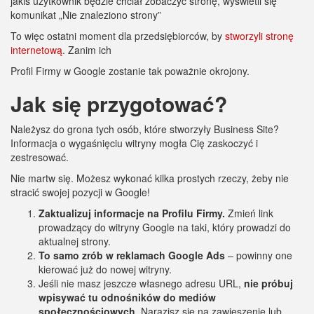
jakiś użytkownik będzie chciał zobaczyć stronę, wyświetli się
komunikat „Nie znaleziono strony”
To więc ostatni moment dla przedsiębiorców, by
stworzyli stronę
internetową
. Zanim ich
Profil Firmy w Google zostanie tak poważnie okrojony.
Jak się przygotować?
Należysz do grona tych osób, które stworzyły Business Site?
Informacja o wygaśnięciu witryny mogła Cię zaskoczyć i
zestresować.
Nie martw się. Możesz wykonać kilka prostych rzeczy, żeby nie
stracić swojej pozycji w Google!
Zaktualizuj informacje na Profilu Firmy.
Zmień link
prowadzący do witryny Google na taki, który prowadzi do
aktualnej strony.
To samo zrób w reklamach Google Ads
– powinny one
kierować już do nowej witryny.
Jeśli nie masz jeszcze własnego adresu URL,
nie próbuj
wpisywać tu odnośników do mediów
społecznościowych.
Narazisz się na zawieszenie lub