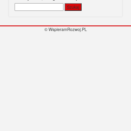
Szukaj:
© WspieramRozwoj.PL