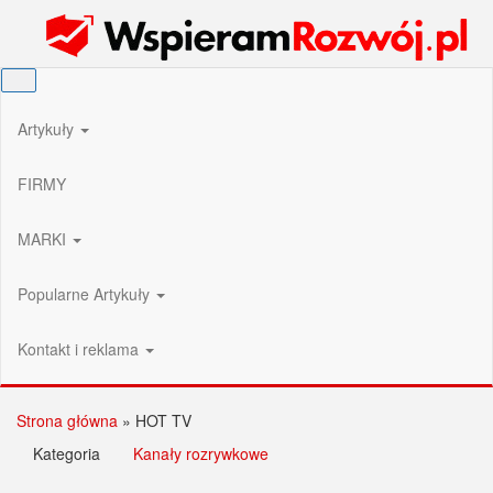
Przejdź
Wspieram Rozwój PL
do
treści
Artykuły
FIRMY
MARKI
Popularne Artykuły
Kontakt i reklama
Strona główna
»
HOT TV
Kategoria
Kanały rozrywkowe