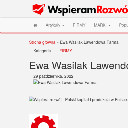
Przejdź
Wspieram Rozwój PL
do
treści
Artykuły
FIRMY
MARKI
Popu
Strona główna
»
Ewa Wasilak Lawendowa Farma
Kategoria
FIRMY
Ewa Wasilak Lawend
29 października, 2022