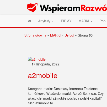
Przejdź
Wspieram Rozwój PL
do
treści
Artykuły
FIRMY
MARKI
Popu
Strona główna
»
MARKI
»
Usługi
»
Strona 65
Stronicowanie
17 listopada, 2022
wpisów
a2mobile
Kategorie marki: Dostawcy Internetu Telefonie
komórkowe Właściciel marki: Aero2 Sp. z o.o. Czy
właściciel marki a2mobile posiada polski kapitał?
Sieć a2mobile to…