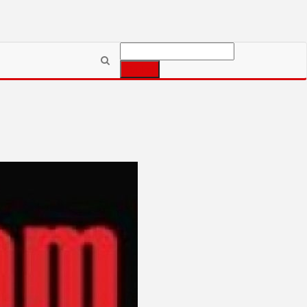
Szukaj:
zednie
1
…
64
65