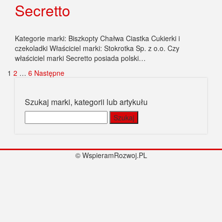
Secretto
Kategorie marki: Biszkopty Chałwa Ciastka Cukierki i
czekoladki Właściciel marki: Stokrotka Sp. z o.o. Czy
właściciel marki Secretto posiada polski…
Stronicowanie
1
2
…
6
Następne
wpisów
Szukaj marki, kategorii lub artykułu
Szukaj:
© WspieramRozwoj.PL