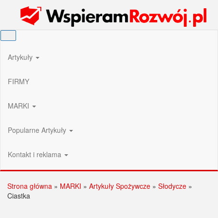
Przejdź
Wspieram Rozwój PL
do
treści
Artykuły
FIRMY
MARKI
Popularne Artykuły
Kontakt i reklama
Strona główna
»
MARKI
»
Artykuły Spożywcze
»
Słodycze
»
Ciastka