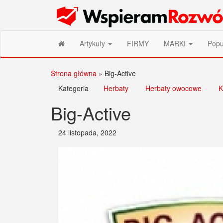
Przejdź
Wspieram Rozwój PL
do
treści
Artykuły
FIRMY
MARKI
Popu
Strona główna
»
Big-Active
Kategoria
Herbaty
Herbaty owocowe
K
Big-Active
24 listopada, 2022