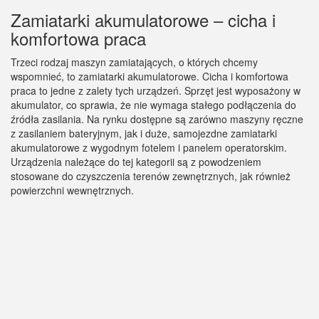
Zamiatarki akumulatorowe – cicha i
komfortowa praca
Trzeci rodzaj maszyn zamiatających, o których chcemy
wspomnieć, to zamiatarki akumulatorowe. Cicha i komfortowa
praca to jedne z zalety tych urządzeń. Sprzęt jest wyposażony w
akumulator, co sprawia, że nie wymaga stałego podłączenia do
źródła zasilania. Na rynku dostępne są zarówno maszyny ręczne
z zasilaniem bateryjnym, jak i duże, samojezdne zamiatarki
akumulatorowe z wygodnym fotelem i panelem operatorskim.
Urządzenia należące do tej kategorii są z powodzeniem
stosowane do czyszczenia terenów zewnętrznych, jak również
powierzchni wewnętrznych.
Zamiatarka Karcher KM 90/60 R Bp Adv Karcher fot. agro-
metal.com.pl
Zastosowanie silnika elektrycznego sprawia, że nie emitują
hałasu, ani spalin. Ich wydajność powierzchniowa na poziomie ok.
5000 m2/h pozwala na szybkie i dokładne oczyszczanie posadzek
w halach magazynowych czy galeriach handlowych. Maszyny