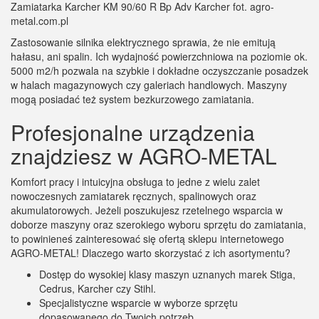
mogą posiadać też system bezkurzowego zamiatania.
Profesjonalne urządzenia
znajdziesz w AGRO-METAL
Komfort pracy i intuicyjna obsługa to jedne z wielu zalet
nowoczesnych zamiatarek ręcznych, spalinowych oraz
akumulatorowych. Jeżeli poszukujesz rzetelnego wsparcia w
doborze maszyny oraz szerokiego wyboru sprzętu do zamiatania,
to powinieneś zainteresować się ofertą sklepu internetowego
AGRO-METAL! Dlaczego warto skorzystać z ich asortymentu?
Dostęp do wysokiej klasy maszyn uznanych marek Stiga,
Cedrus, Karcher czy Stihl.
Specjalistyczne wsparcie w wyborze sprzętu
dopasowanego do Twoich potrzeb.
Wieloletnie doświadczenie w branży profesjonalnych
maszyn czyszczących.
Zobacz także:
Co jest rosyjskie w
Polsce?