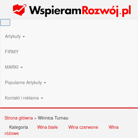
Przejdź
Wspieram Rozwój PL
do
treści
Artykuły
FIRMY
MARKI
Popularne Artykuły
Kontakt i reklama
Strona główna
»
Winnica Turnau
Kategoria
Wina białe
Wina czerwone
Wina
różowe