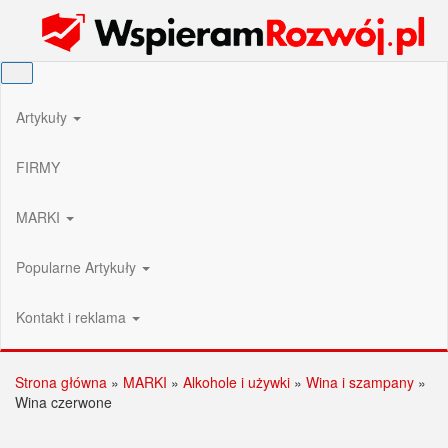
Przejdź
Wspieram Rozwój PL
do
treści
Artykuły
FIRMY
MARKI
Popularne Artykuły
Kontakt i reklama
Strona główna
»
MARKI
»
Alkohole i używki
»
Wina i szampany
»
Wina czerwone