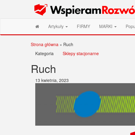
Przejdź
Wspieram Rozwój PL
do
treści
Artykuły
FIRMY
MARKI
Popu
Strona główna
»
Ruch
Kategoria
Sklepy stacjonarne
Ruch
13 kwietnia, 2023