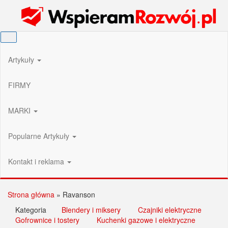
Przejdź
Wspieram Rozwój PL
do
treści
Artykuły
FIRMY
MARKI
Popularne Artykuły
Kontakt i reklama
Strona główna
»
Ravanson
Kategoria
Blendery i miksery
Czajniki elektryczne
Gofrownice i tostery
Kuchenki gazowe i elektryczne