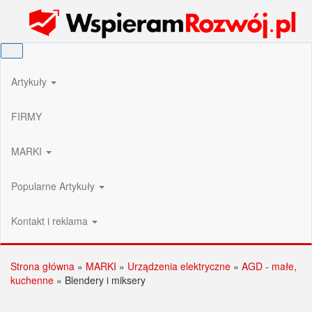
Przejdź
Wspieram Rozwój PL
do
treści
Artykuły
FIRMY
MARKI
Popularne Artykuły
Kontakt i reklama
Strona główna
»
MARKI
»
Urządzenia elektryczne
»
AGD - małe,
kuchenne
»
Blendery i miksery