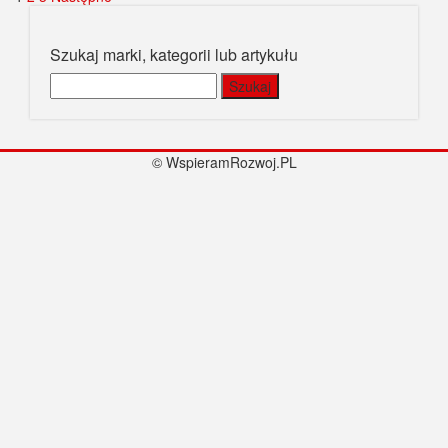
Stronicowanie
wpisów
Szukaj marki, kategorii lub artykułu
Szukaj:
© WspieramRozwoj.PL