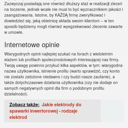
Zazwyczaj posiadają one również dłuższy staż w realizacj
i
zleceń
na toczenie, jednak wcale nie musi to być wyznacznikiem jakości i
zaangażowania. Istotne, by KAŻDĄ firmę zweryfikować i
dowiedzieć się, jaką obietnicę składa swoim klientom – w ten
sposób będziemy mogli również wyegzekwować zlecenie zawarte
w umowie.
Internetowe opinie
Wiarygodnych opinii najlepiej szukać na forach z wieloletnim
stażem lub profilach społecznościowych interesującej nas firmy.
Twoją uwagę powinno przykuć kilka aspektów, w tym: wiarygodna
nazwa użytkownika, istnienie profilu (warto sprawdzić, czy konto
nie zostało założone niedawno i czy budzi nasze zaufanie), a
także dotychczasowe działania użytkownika (czy nie dodaje on
samych negatywnych opinii dla firm o podobnym profilu
działalności).
Zobacz także:
Jakie elektrody do
spawarki inwertorowej - rodzaje
elektrod