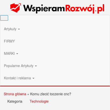
Przejdź
Wspieram Rozwój PL
do
treści
Artykuły
FIRMY
MARKI
Popularne Artykuły
Kontakt i reklama
Strona główna
»
Komu zlecić toczenie cnc?
Kategoria
Technologie