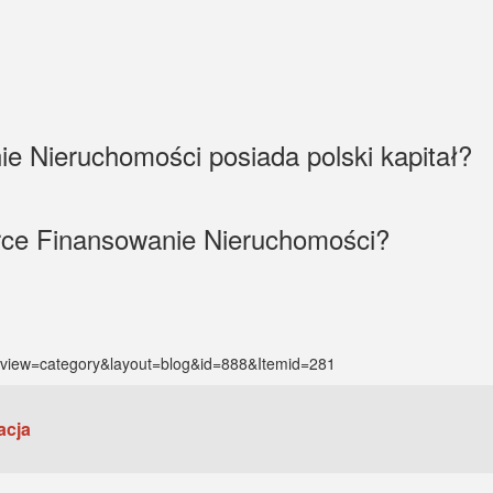
ie Nieruchomości posiada polski kapitał?
rce Finansowanie Nieruchomości?
t&view=category&layout=blog&id=888&Itemid=281
acja