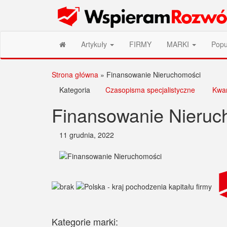
Przejdź
Wspieram Rozwój PL
do
treści
Artykuły
FIRMY
MARKI
Popu
Strona główna
»
Finansowanie Nieruchomości
Kategoria
Czasopisma specjalistyczne
Kwar
Finansowanie Nieruc
11 grudnia, 2022
Kategorie marki: