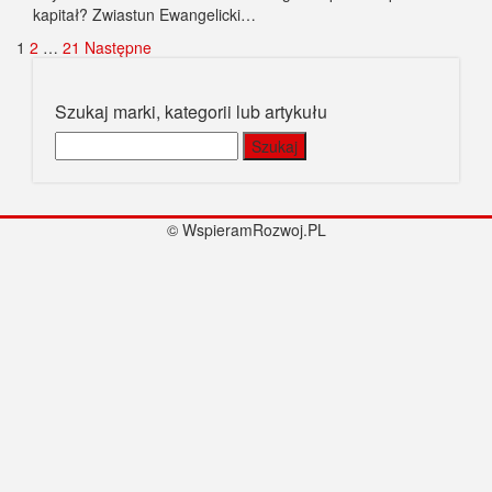
kapitał? Zwiastun Ewangelicki…
Stronicowanie
1
2
…
21
Następne
wpisów
Szukaj marki, kategorii lub artykułu
Szukaj:
© WspieramRozwoj.PL