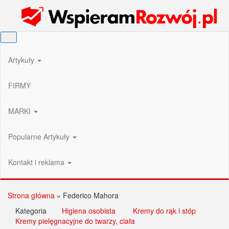
Przejdź
Wspieram Rozwój PL
do
treści
Artykuły
FIRMY
MARKI
Popularne Artykuły
Kontakt i reklama
Strona główna
»
Federico Mahora
Kategoria
Higiena osobista
Kremy do rąk i stóp
Kremy pielęgnacyjne do twarzy, ciała