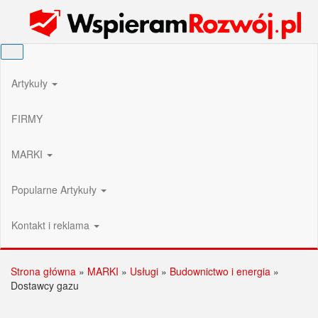
Przejdź
Wspieram Rozwój PL
do
treści
Artykuły
FIRMY
MARKI
Popularne Artykuły
Kontakt i reklama
Strona główna
»
MARKI
»
Usługi
»
Budownictwo i energia
»
Dostawcy gazu