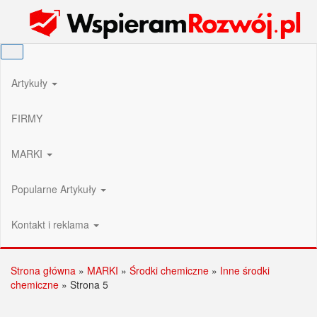
Przejdź
Wspieram Rozwój PL
do
treści
Artykuły
FIRMY
MARKI
Popularne Artykuły
Kontakt i reklama
Strona główna
»
MARKI
»
Środki chemiczne
»
Inne środki
chemiczne
»
Strona 5