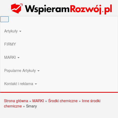
Przejdź
Wspieram Rozwój PL
do
treści
Artykuły
FIRMY
MARKI
Popularne Artykuły
Kontakt i reklama
Strona główna
»
MARKI
»
Środki chemiczne
»
Inne środki
chemiczne
»
Smary