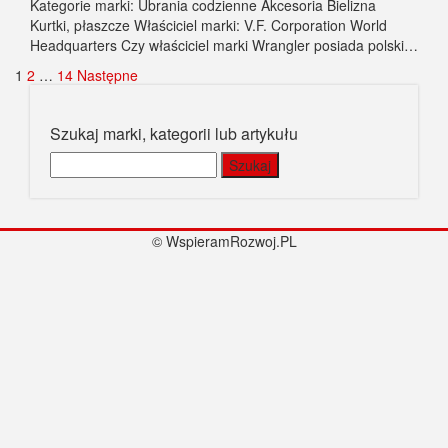
Kategorie marki: Ubrania codzienne Akcesoria Bielizna
Kurtki, płaszcze Właściciel marki: V.F. Corporation World
Headquarters Czy właściciel marki Wrangler posiada polski…
Stronicowanie
1
2
…
14
Następne
wpisów
Szukaj marki, kategorii lub artykułu
Szukaj:
© WspieramRozwoj.PL