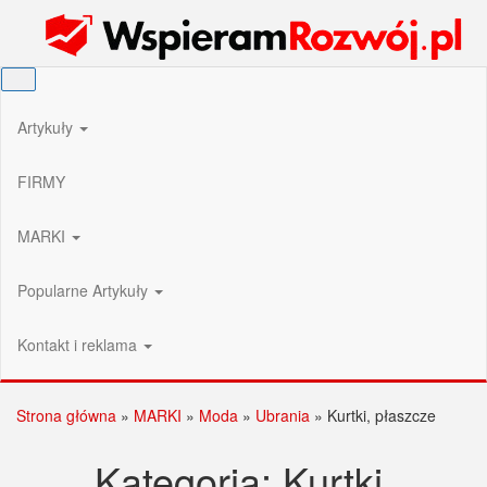
Przejdź
Wspieram Rozwój PL
do
treści
Artykuły
FIRMY
MARKI
Popularne Artykuły
Kontakt i reklama
Strona główna
»
MARKI
»
Moda
»
Ubrania
»
Kurtki, płaszcze
Kategoria:
Kurtki,