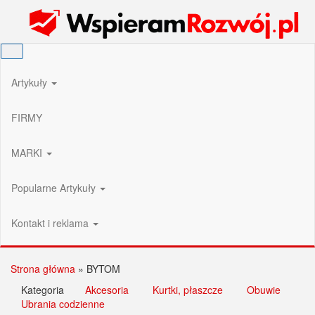
Przejdź
Wspieram Rozwój PL
do
treści
Artykuły
FIRMY
MARKI
Popularne Artykuły
Kontakt i reklama
Strona główna
»
BYTOM
Kategoria
Akcesoria
Kurtki, płaszcze
Obuwie
Ubrania codzienne