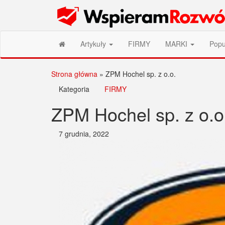
Przejdź
Wspieram Rozwój PL
do
treści
Artykuły
FIRMY
MARKI
Popu
Strona główna
»
ZPM Hochel sp. z o.o.
Kategoria
FIRMY
ZPM Hochel sp. z o.o
7 grudnia, 2022