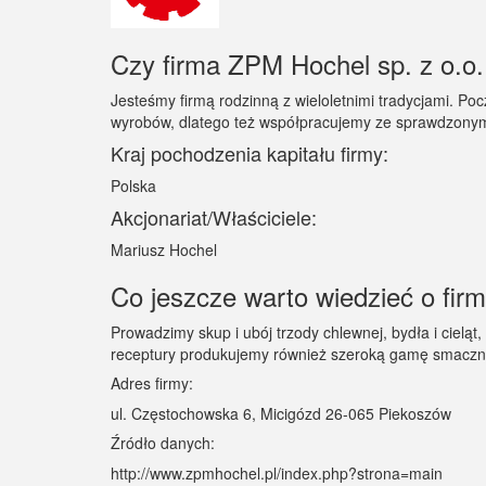
Czy firma ZPM Hochel sp. z o.o. 
Jesteśmy firmą rodzinną z wieloletnimi tradycjami. Po
wyrobów, dlatego też współpracujemy ze sprawdzonym
Kraj pochodzenia kapitału firmy:
Polska
Akcjonariat/Właściciele:
Mariusz Hochel
Co jeszcze warto wiedzieć o fir
Prowadzimy skup i ubój trzody chlewnej, bydła i cielą
receptury produkujemy również szeroką gamę smaczn
Adres firmy:
ul. Częstochowska 6, Micigózd 26-065 Piekoszów
Źródło danych:
http://www.zpmhochel.pl/index.php?strona=main