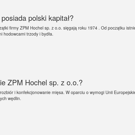
posiada polski kapitał?
czątki firmy ZPM Hochel sp. z o.o. sięgają roku 1974 . Od początku is
i hodowcami trzody i bydła.
mie ZPM Hochel sp. z o.o.?
t, rozbiór i konfekcjonowanie mięsa. W oparciu o wymogi Unii Europejsk
ych wędlin.