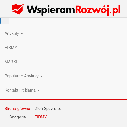
Przejdź
Wspieram Rozwój PL
do
treści
Artykuły
FIRMY
MARKI
Popularne Artykuły
Kontakt i reklama
Strona główna
»
Zień Sp. z o.o.
Kategoria
FIRMY