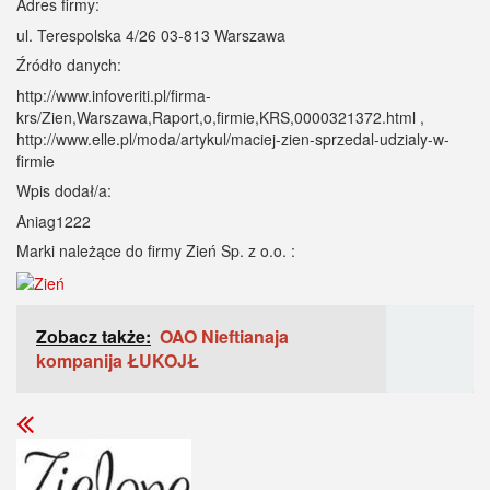
Adres firmy:
ul. Terespolska 4/26 03-813 Warszawa
Źródło danych:
http://www.infoveriti.pl/firma-
krs/Zien,Warszawa,Raport,o,firmie,KRS,0000321372.html ,
http://www.elle.pl/moda/artykul/maciej-zien-sprzedal-udzialy-w-
firmie
Wpis dodał/a:
Aniag1222
Marki należące do firmy Zień Sp. z o.o. :
Zobacz także:
OAO Nieftianaja
kompanija ŁUKOJŁ