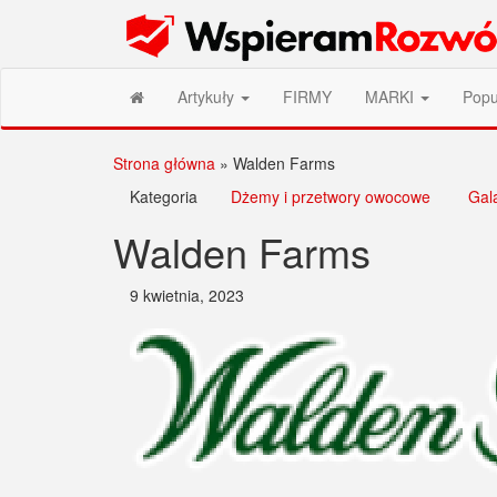
Przejdź
Wspieram Rozwój PL
do
treści
Artykuły
FIRMY
MARKI
Popu
Strona główna
»
Walden Farms
Kategoria
Dżemy i przetwory owocowe
Gala
Walden Farms
9 kwietnia, 2023