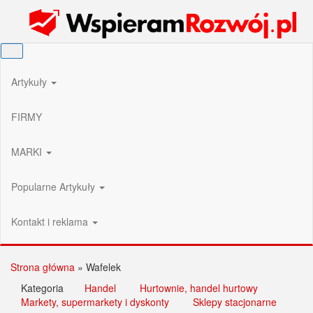
Przejdź
Wspieram Rozwój PL
do
treści
Artykuły
FIRMY
MARKI
Popularne Artykuły
Kontakt i reklama
Strona główna
»
Wafelek
Kategoria
Handel
Hurtownie, handel hurtowy
Markety, supermarkety i dyskonty
Sklepy stacjonarne