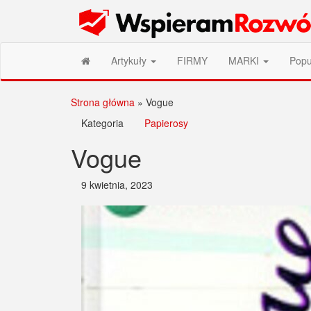
Przejdź
Wspieram Rozwój PL
do
treści
Artykuły
FIRMY
MARKI
Popu
Strona główna
»
Vogue
Kategoria
Papierosy
Vogue
9 kwietnia, 2023