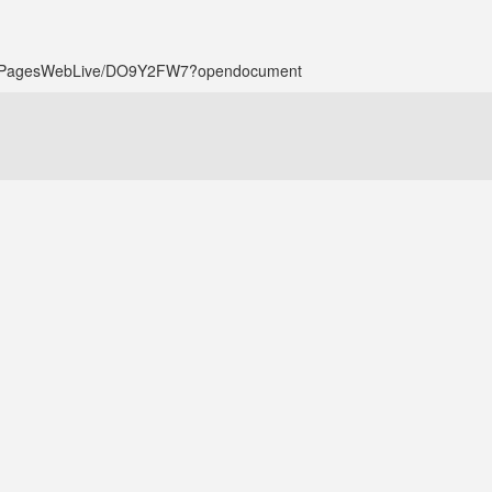
f/vwPagesWebLive/DO9Y2FW7?opendocument