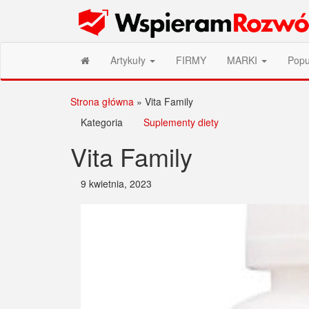
Przejdź
Wspieram Rozwój PL
do
treści
Artykuły
FIRMY
MARKI
Popu
Strona główna
»
Vita Family
Kategoria
Suplementy diety
Vita Family
9 kwietnia, 2023