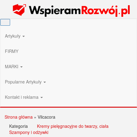
Przejdź
Wspieram Rozwój PL
do
treści
Artykuły
FIRMY
MARKI
Popularne Artykuły
Kontakt i reklama
Strona główna
»
Vilcacora
Kategoria
Kremy pielęgnacyjne do twarzy, ciała
Szampony i odżywki