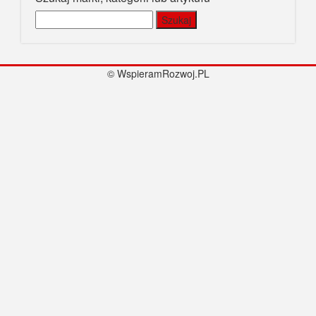
Szukaj:
© WspieramRozwoj.PL