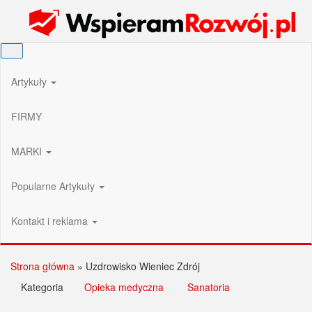
Przejdź
Wspieram Rozwój PL
do
treści
Artykuły
FIRMY
MARKI
Popularne Artykuły
Kontakt i reklama
Strona główna
»
Uzdrowisko Wieniec Zdrój
Kategoria
Opieka medyczna
Sanatoria