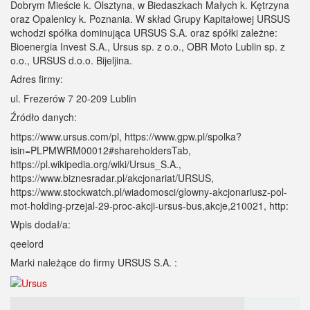
Dobrym Mieście k. Olsztyna, w Biedaszkach Małych k. Kętrzyna
oraz Opalenicy k. Poznania. W skład Grupy Kapitałowej URSUS
wchodzi spółka dominująca URSUS S.A. oraz spółki zależne:
Bioenergia Invest S.A., Ursus sp. z o.o., OBR Moto Lublin sp. z
o.o., URSUS d.o.o. Bijeljina.
Adres firmy:
ul. Frezerów 7 20-209 Lublin
Źródło danych:
https://www.ursus.com/pl, https://www.gpw.pl/spolka?
isin=PLPMWRM00012#shareholdersTab,
https://pl.wikipedia.org/wiki/Ursus_S.A.,
https://www.biznesradar.pl/akcjonariat/URSUS,
https://www.stockwatch.pl/wiadomosci/glowny-akcjonariusz-pol-
mot-holding-przejal-29-proc-akcji-ursus-bus,akcje,210021, http:
Wpis dodał/a:
qeelord
Marki należące do firmy URSUS S.A. :