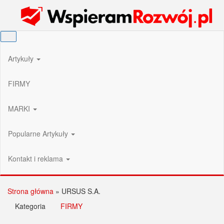
Przejdź
Wspieram Rozwój PL
do
treści
Artykuły
FIRMY
MARKI
Popularne Artykuły
Kontakt i reklama
Strona główna
»
URSUS S.A.
Kategoria
FIRMY