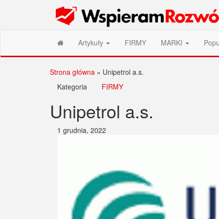
Przejdź
Wspieram Rozwój PL
do
treści
Artykuły
FIRMY
MARKI
Popu
Strona główna
»
Unipetrol a.s.
Kategoria
FIRMY
Unipetrol a.s.
1 grudnia, 2022