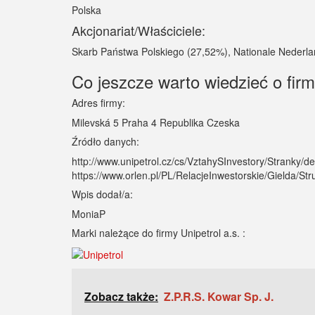
Polska
Akcjonariat/Właściciele:
Skarb Państwa Polskiego (27,52%), Nationale Nederlan
Co jeszcze warto wiedzieć o firmi
Adres firmy:
Milevská 5 Praha 4 Republika Czeska
Źródło danych:
http://www.unipetrol.cz/cs/VztahySInvestory/Stranky/defa
https://www.orlen.pl/PL/RelacjeInwestorskie/Gielda/Str
Wpis dodał/a:
MoniaP
Marki należące do firmy Unipetrol a.s. :
Zobacz także:
Z.P.R.S. Kowar Sp. J.