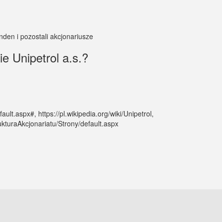
den i pozostali akcjonariusze
e Unipetrol a.s.?
ult.aspx#, https://pl.wikipedia.org/wiki/Unipetrol,
ukturaAkcjonariatu/Strony/default.aspx