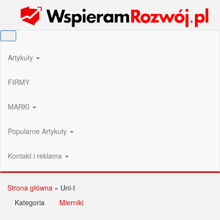
Przejdź
Wspieram Rozwój PL
do
treści
Artykuły
FIRMY
MARKI
Popularne Artykuły
Kontakt i reklama
Strona główna
»
Uni-t
Kategoria
Mierniki