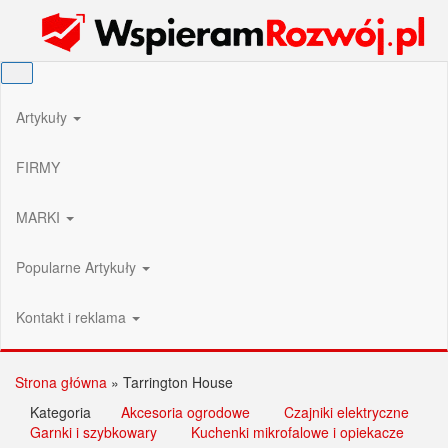
Przejdź
Wspieram Rozwój PL
do
treści
Artykuły
FIRMY
MARKI
Popularne Artykuły
Kontakt i reklama
Strona główna
»
Tarrington House
Kategoria
Akcesoria ogrodowe
Czajniki elektryczne
Garnki i szybkowary
Kuchenki mikrofalowe i opiekacze