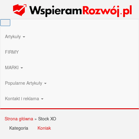
Przejdź
Wspieram Rozwój PL
do
treści
Artykuły
FIRMY
MARKI
Popularne Artykuły
Kontakt i reklama
Strona główna
»
Stock XO
Kategoria
Koniak