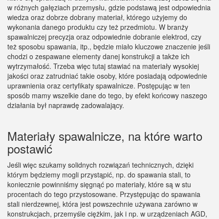
w różnych gałęziach przemysłu, gdzie podstawą jest odpowiednia
wiedza oraz dobrze dobrany materiał, którego użyjemy do
wykonania danego produktu czy też przedmiotu. W branży
spawalniczej precyzja oraz odpowiednie dobranie elektrod, czy
też sposobu spawania, itp., będzie miało kluczowe znaczenie jeśli
chodzi o zespawane elementy danej konstrukcji a także ich
wytrzymałość. Trzeba więc tutaj stawiać na materiały wysokiej
jakości oraz zatrudniać takie osoby, które posiadają odpowiednie
uprawnienia oraz certyfikaty spawalnicze. Postępując w ten
sposób mamy wszelkie dane do tego, by efekt końcowy naszego
działania był naprawdę zadowalający.
Materiały spawalnicze, na które warto
postawić
Jeśli więc szukamy solidnych rozwiązań technicznych, dzięki
którym będziemy mogli przystąpić, np. do spawania stali, to
koniecznie powinniśmy sięgnąć po materiały, które są w stu
procentach do tego przystosowane. Przystępując do spawania
stali nierdzewnej, która jest powszechnie używana zarówno w
konstrukcjach, przemyśle ciężkim, jak i np. w urządzeniach AGD,