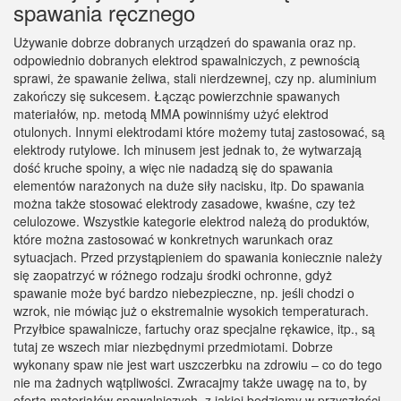
spawania ręcznego
Używanie dobrze dobranych urządzeń do spawania oraz np.
odpowiednio dobranych elektrod spawalniczych, z pewnością
sprawi, że spawanie żeliwa, stali nierdzewnej, czy np. aluminium
zakończy się sukcesem. Łącząc powierzchnie spawanych
materiałów, np. metodą MMA powinniśmy użyć elektrod
otulonych. Innymi elektrodami które możemy tutaj zastosować, są
elektrody rutylowe. Ich minusem jest jednak to, że wytwarzają
dość kruche spoiny, a więc nie nadadzą się do spawania
elementów narażonych na duże siły nacisku, itp. Do spawania
można także stosować elektrody zasadowe, kwaśne, czy też
celulozowe. Wszystkie kategorie elektrod należą do produktów,
które można zastosować w konkretnych warunkach oraz
sytuacjach. Przed przystąpieniem do spawania koniecznie należy
się zaopatrzyć w różnego rodzaju środki ochronne, gdyż
spawanie może być bardzo niebezpieczne, np. jeśli chodzi o
wzrok, nie mówiąc już o ekstremalnie wysokich temperaturach.
Przyłbice spawalnicze, fartuchy oraz specjalne rękawice, itp., są
tutaj ze wszech miar niezbędnymi przedmiotami. Dobrze
wykonany spaw nie jest wart uszczerbku na zdrowiu – co do tego
nie ma żadnych wątpliwości. Zwracajmy także uwagę na to, by
oferta materiałów spawalniczych, z jakiej będziemy w przyszłości