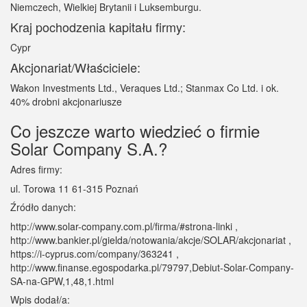
Niemczech, Wielkiej Brytanii i Luksemburgu.
Kraj pochodzenia kapitału firmy:
Cypr
Akcjonariat/Właściciele:
Wakon Investments Ltd., Veraques Ltd.; Stanmax Co Ltd. i ok.
40% drobni akcjonariusze
Co jeszcze warto wiedzieć o firmie
Solar Company S.A.?
Adres firmy:
ul. Torowa 11 61-315 Poznań
Źródło danych:
http://www.solar-company.com.pl/firma/#strona-linki ,
http://www.bankier.pl/gielda/notowania/akcje/SOLAR/akcjonariat ,
https://i-cyprus.com/company/363241 ,
http://www.finanse.egospodarka.pl/79797,Debiut-Solar-Company-
SA-na-GPW,1,48,1.html
Wpis dodał/a: