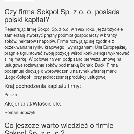
Czy firma Sokpol Sp. z o. o. posiada
polski kapitał?
Rejestrując firmę Sokpol Sp. z o.o. w 1992 roku, jej założyciele
zamierzają stworzyć prężny podmiot gospodarczy w branży
soków, nektarów i napojów. Firma rozwijając się zgodnie z
oczekiwaniami rynku krajowego i wymaganiami Unii Europejskiej,
pragnie ugruntować swoją pozycję wśród konkurencji i wykreować
silną markę. W połowie 1994r. podpisano pierwszą umowę na
usługowe rozlewanie soków pod marką Donald Duck. Firma
podejmuje decyzję o wprowadzeniu na rynek własnej marki
„Logo-Sokpol”, przy jednoczesnej produkcji usługowej.
Kraj pochodzenia kapitału firmy:
Polska
Akcjonariat/Właściciele:
Roman Sobczyk
Co jeszcze warto wiedzieć o firmie
Sokpol Sp. z o. o.?