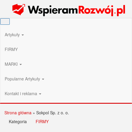
Przejdź
Wspieram Rozwój PL
do
treści
Artykuły
FIRMY
MARKI
Popularne Artykuły
Kontakt i reklama
Strona główna
»
Sokpol Sp. z o. o.
Kategoria
FIRMY