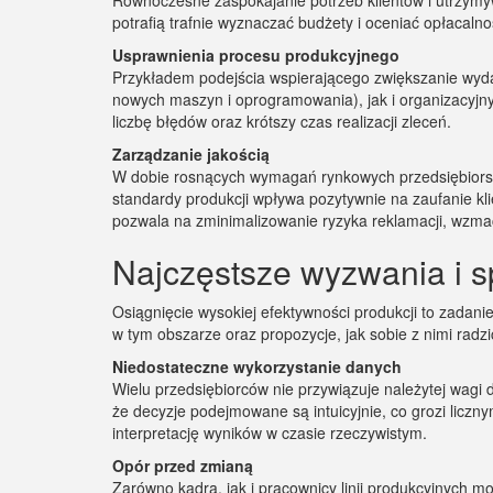
Równoczesne zaspokajanie potrzeb klientów i utrzymy
potrafią trafnie wyznaczać budżety i oceniać opłacal
Usprawnienia procesu produkcyjnego
Przykładem podejścia wspierającego zwiększanie wyda
nowych maszyn i oprogramowania), jak i organizacyjn
liczbę błędów oraz krótszy czas realizacji zleceń.
Zarządzanie jakością
W dobie rosnących wymagań rynkowych przedsiębiorst
standardy produkcji wpływa pozytywnie na zaufanie kli
pozwala na zminimalizowanie ryzyka reklamacji, wzmac
Najczęstsze wyzwania i s
Osiągnięcie wysokiej efektywności produkcji to zadan
w tym obszarze oraz propozycje, jak sobie z nimi radzi
Niedostateczne wykorzystanie danych
Wielu przedsiębiorców nie przywiązuje należytej wag
że decyzje podejmowane są intuicyjnie, co grozi licz
interpretację wyników w czasie rzeczywistym.
Opór przed zmianą
Zarówno kadra, jak i pracownicy linii produkcyjnych m