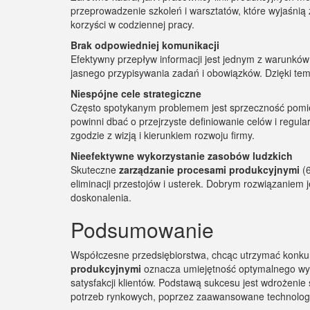
przeprowadzenie szkoleń i warsztatów, które wyjaśnią
korzyści w codziennej pracy.
Brak odpowiedniej komunikacji
Efektywny przepływ informacji jest jednym z warunk
jasnego przypisywania zadań i obowiązków. Dzięki temu
Niespójne cele strategiczne
Często spotykanym problemem jest sprzeczność pomięd
powinni dbać o przejrzyste definiowanie celów i regu
zgodzie z wizją i kierunkiem rozwoju firmy.
Nieefektywne wykorzystanie zasobów ludzkich
Skuteczne
zarządzanie procesami produkcyjnymi
(6
eliminacji przestojów i usterek. Dobrym rozwiązanie
doskonalenia.
Podsumowanie
Współczesne przedsiębiorstwa, chcąc utrzymać konkur
produkcyjnymi
oznacza umiejętność optymalnego wyk
satysfakcji klientów. Podstawą sukcesu jest wdrożen
potrzeb rynkowych, poprzez zaawansowane technologi