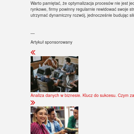
Warto pamiętać, że optymalizacja procesów nie jest 
rynkowe, firmy powinny regularnie rewidować swoje st
utrzymać dynamiczny rozwój, jednocześnie budując siln
—
Artykuł sponsorowany
Analiza danych w biznesie. Klucz do sukcesu. Czym za