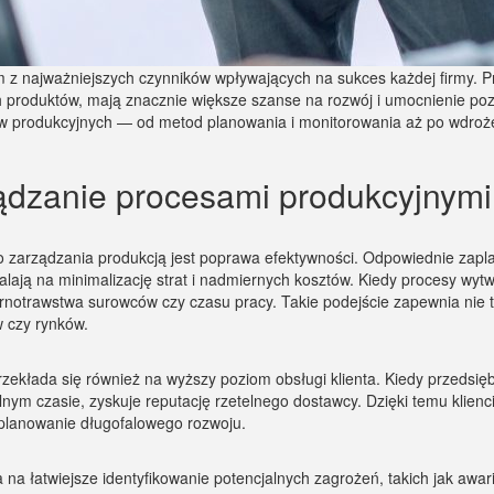
 z najważniejszych czynników wpływających na sukces każdej firmy. Pr
 produktów, mają znacznie większe szanse na rozwój i umocnienie pozy
 produkcyjnych — od metod planowania i monitorowania aż po wdroże
ądzanie procesami produkcyjnymi
o zarządzania produkcją jest poprawa efektywności. Odpowiednie zapl
lają na minimalizację strat i nadmiernych kosztów. Kiedy procesy wytw
otrawstwa surowców czy czasu pracy. Takie podejście zapewnia nie tyl
 czy rynków.
zekłada się również na wyższy poziom obsługi klienta. Kiedy przedsię
nym czasie, zyskuje reputację rzetelnego dostawcy. Dzięki temu klienci
e planowanie długofalowego rozwoju.
a łatwiejsze identyfikowanie potencjalnych zagrożeń, takich jak awar