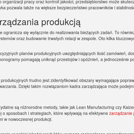
ganizacji pracy oraz kontroli jakości, przedsiębiorstwo może skutec
ka pozwala także na większe bezpieczeństwo pracowników i stabilność 
rządzania produkcją
e ogranicza się wyłącznie do realizowania bieżących zadań. To równie
systemów oraz budowanie trwałych relacji w zespole. Oto kilka kluczow
ecyzyjnych planów produkcyjnych uwzględniających ilość zamówień, d
nogramy pomagają uniknąć przestojów i opóźnień, a jednocześnie po
rodukcyjnych trudno jest zidentyfikować obszary wymagające poprawy.
warzania. Dzięki takim rozwiązaniom kadra zarządzająca może podejmo
ydatne są różnorodne metody, takie jak Lean Manufacturing czy Kaize
 o sposobach i strategiach, które wpływają na efektywne
zarządzanie 
i w nowoczesnej produkcji.