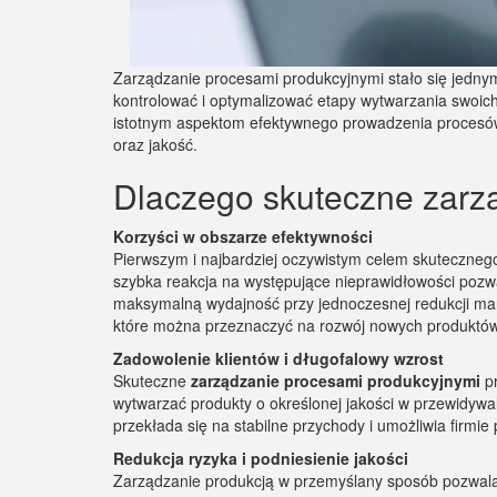
Zarządzanie procesami produkcyjnymi stało się jednym
kontrolować i optymalizować etapy wytwarzania swoich
istotnym aspektom efektywnego prowadzenia procesów
oraz jakość.
Dlaczego skuteczne zarz
Korzyści w obszarze efektywności
Pierwszym i najbardziej oczywistym celem skuteczneg
szybka reakcja na występujące nieprawidłowości pozwa
maksymalną wydajność przy jednoczesnej redukcji marn
które można przeznaczyć na rozwój nowych produktów
Zadowolenie klientów i długofalowy wzrost
Skuteczne
zarządzanie procesami produkcyjnymi
pr
wytwarzać produkty o określonej jakości w przewidywal
przekłada się na stabilne przychody i umożliwia firmi
Redukcja ryzyka i podniesienie jakości
Zarządzanie produkcją w przemyślany sposób pozwala n