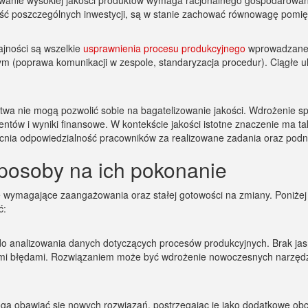
wanie wysokiej jakości produktów wymaga racjonalnego gospodarowani
ność poszczególnych inwestycji, są w stanie zachować równowagę pomię
jności są wszelkie
usprawnienia procesu produkcyjnego
wprowadzane 
ym (poprawa komunikacji w zespole, standaryzacja procedur). Ciągłe u
wa nie mogą pozwolić sobie na bagatelizowanie jakości. Wdrożenie s
entów i wyniki finansowe. W kontekście jakości istotne znaczenie ma t
nia odpowiedzialność pracowników za realizowane zadania oraz podnos
posoby na ich pokonanie
ie wymagające zaangażowania oraz stałej gotowości na zmiany. Poniże
ć:
i do analizowania danych dotyczących procesów produkcyjnych. Brak j
nymi błędami. Rozwiązaniem może być wdrożenie nowoczesnych narzędzi
ogą obawiać się nowych rozwiązań, postrzegając je jako dodatkowe obcią