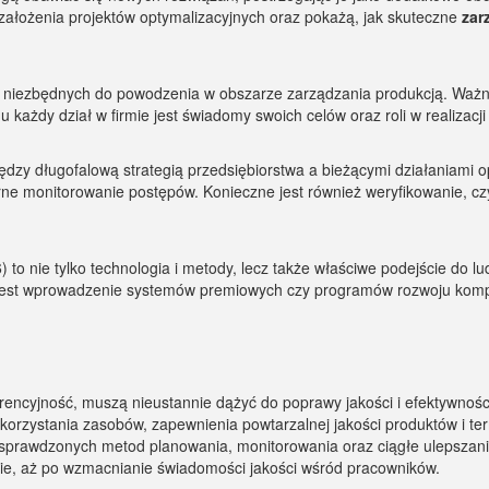
 założenia projektów optymalizacyjnych oraz pokażą, jak skuteczne
zar
ów niezbędnych do powodzenia w obszarze zarządzania produkcją. Waż
 każdy dział w firmie jest świadomy swoich celów oraz roli w realizac
zy długofalową strategią przedsiębiorstwa a bieżącymi działaniami o
larne monitorowanie postępów. Konieczne jest również weryfikowanie, c
) to nie tylko technologia i metody, lecz także właściwe podejście do l
m jest wprowadzenie systemów premiowych czy programów rozwoju kompe
encyjność, muszą nieustannie dążyć do poprawy jakości i efektywnośc
orzystania zasobów, zapewnienia powtarzalnej jakości produktów i te
ie sprawdzonych metod planowania, monitorowania oraz ciągłe ulepsza
e, aż po wzmacnianie świadomości jakości wśród pracowników.