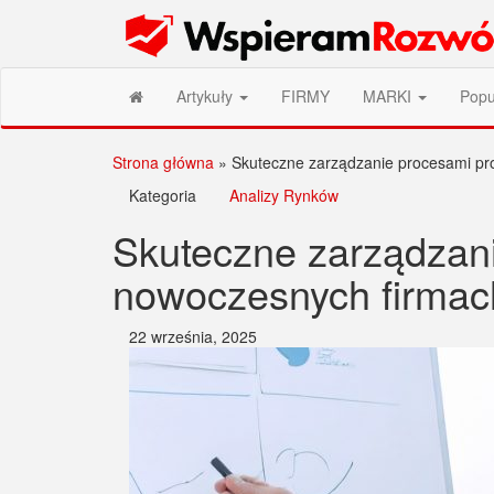
Przejdź
Wspieram Rozwój PL
do
treści
Artykuły
FIRMY
MARKI
Popu
Strona główna
»
Skuteczne zarządzanie procesami p
Kategoria
Analizy Rynków
Skuteczne zarządzan
nowoczesnych firmac
22 września, 2025