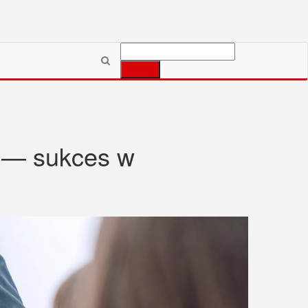
Szukaj:
i — sukces w