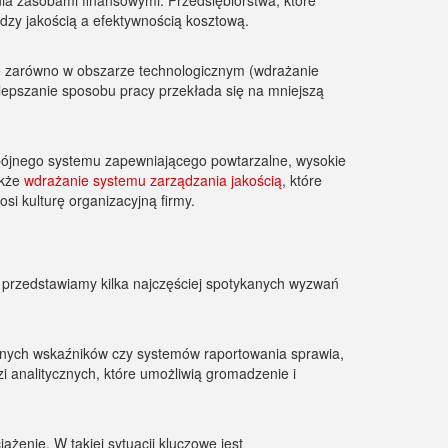
a zasobami finansowymi. Przedsiębiorstwa, które
dzy jakością a efektywnością kosztową.
zarówno w obszarze technologicznym (wdrażanie
lepszanie sposobu pracy przekłada się na mniejszą
pójnego systemu zapewniającego powtarzalne, wysokie
akże
wdrażanie systemu zarządzania jakością
, które
i kulturę organizacyjną firmy.
j przedstawiamy kilka najczęściej spotykanych wyzwań
asnych wskaźników czy systemów raportowania sprawia,
 analitycznych, które umożliwią gromadzenie i
żenie. W takiej sytuacji kluczowe jest