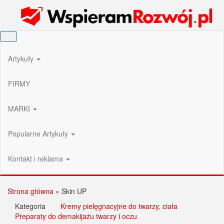
Przejdź
Wspieram Rozwój PL
do
treści
Artykuły
FIRMY
MARKI
Popularne Artykuły
Kontakt i reklama
Strona główna
»
Skin UP
Kategoria
Kremy pielęgnacyjne do twarzy, ciała
Preparaty do demakijażu twarzy i oczu