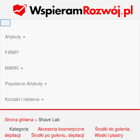
Przejdź
Wspieram Rozwój PL
do
treści
Artykuły
FIRMY
MARKI
Popularne Artykuły
Kontakt i reklama
Strona główna
»
Shave Lab
Kategoria
Akcesoria kosmetyczne
Środki do golenia,
depilacji
Środki po goleniu, depilacji
Woski i plastry