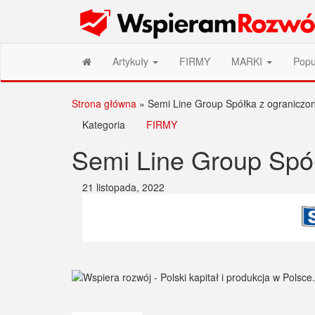
Przejdź
Wspieram Rozwój PL
do
treści
Artykuły
FIRMY
MARKI
Popu
Strona główna
»
Semi Line Group Spółka z ograniczon
Kategoria
FIRMY
Semi Line Group Spół
21 listopada, 2022