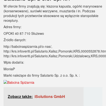
W ofercie firmy znajdują się: kiszona kapusta, ogórki marynowane
(konserwowane), surówki warzywne, musztarda i in. Podczas
produkcji tych przetworów stosowane są wyłącznie staropolskie
receptury.
Adres firmy:
OPOKI 40 87-710 Służewo
Źródło danych:
http://babcinaspizarnia.pl/o-nas/,
http://krs.infoveriti.pl/Salutario,Kalisz,Pomorski,KRS,0000552878.htm
http://krs.infoveriti.pl/Salutario,Kalisz,Pomorski,Udzialowcy,KRS,00
Wpis dodał/a:
MoniaP
Marki należące do firmy Salutario Sp. z o.o. Sp. k. :
Zobacz także:
iSolutions GmbH