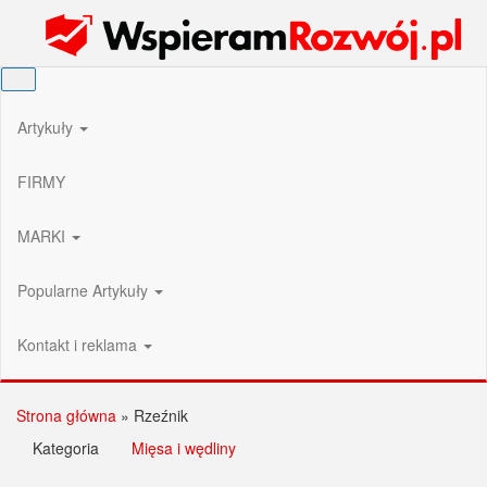
Przejdź
Wspieram Rozwój PL
do
treści
Artykuły
FIRMY
MARKI
Popularne Artykuły
Kontakt i reklama
Strona główna
»
Rzeźnik
Kategoria
Mięsa i wędliny