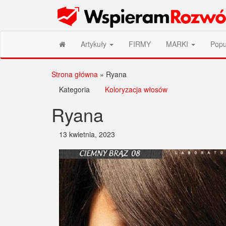
Przejdź
Wspieram Rozwój PL
do
treści
Artykuły
FIRMY
MARKI
Popu
Strona główna
»
Ryana
Kategoria
Koloryzacja włosów
Ryana
13 kwietnia, 2023