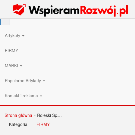
Przejdź
Wspieram Rozwój PL
do
treści
Artykuły
FIRMY
MARKI
Popularne Artykuły
Kontakt i reklama
Strona główna
»
Roleski Sp.J.
Kategoria
FIRMY