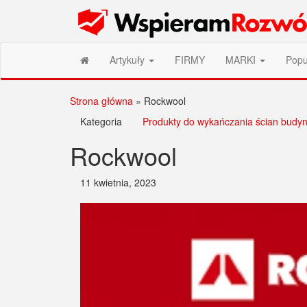
Przejdź
Wspieram Rozwój PL
do
treści
Artykuły
FIRMY
MARKI
Popu
Strona główna
»
Rockwool
Kategoria
Produkty do wykańczania ścian budy
Rockwool
11 kwietnia, 2023